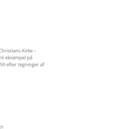
hristians Kirke –
ant eksempel på
59 efter tegninger af
gn