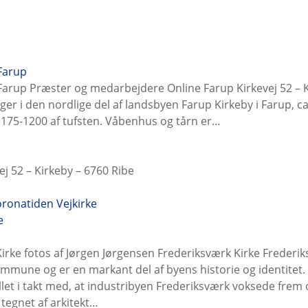
 Farup
 Farup Præster og medarbejdere Online Farup Kirkevej 52 – 
gger i den nordlige del af landsbyen Farup Kirkeby i Farup, ca
 1175-1200 af tufsten. Våbenhus og tårn er…
ej 52 – Kirkeby – 6760 Ribe
coronatiden
Vejkirke
irke fotos af Jørgen Jørgensen Frederiksværk Kirke Frederik
mmune og er en markant del af byens historie og identitet. 
allet i takt med, at industribyen Frederiksværk voksede fre
 tegnet af arkitekt…