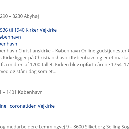
 290 – 8230 Åbyhøj
1536 til 1940
Kirker
Vejkirke
øbenhavn
øbenhavn Christianskirke – København Online gudstjenester C
 Kirke ligger på Christianshavn i København og er et mark
 fra midten af 1700-tallet. Kirken blev opført i årene 1754–17
gtved og står i dag som et…
1 – 1401 København
ine i coronatiden
Vejkirke
r og medarbejdere Lemmingvej 9 – 8600 Silkeborg Sejling So