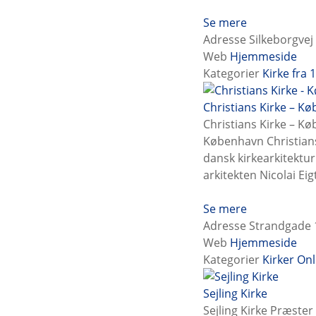
Se mere
Adresse
Silkeborgvej
Web
Hjemmeside
Kategorier
Kirke fra 
Christians Kirke – K
Christians Kirke – K
København Christians
dansk kirkearkitektur
arkitekten Nicolai Ei
Se mere
Adresse
Strandgade 
Web
Hjemmeside
Kategorier
Kirker
Onl
Sejling Kirke
Sejling Kirke Præste