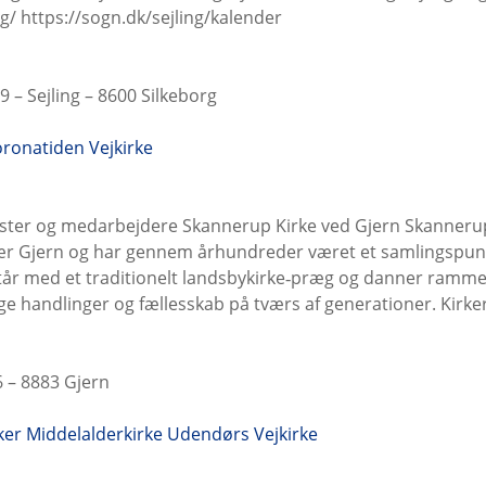
ng/ https://sogn.dk/sejling/kalender
 – Sejling – 8600 Silkeborg
coronatiden
Vejkirke
ter og medarbejdere Skannerup Kirke ved Gjern Skannerup 
ær Gjern og har gennem århundreder været et samlingspunk
mstår med et traditionelt landsbykirke‑præg og danner ram
lige handlinger og fællesskab på tværs af generationer. Ki
 – 8883 Gjern
ker
Middelalderkirke
Udendørs
Vejkirke