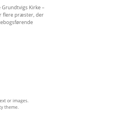
 Grundtvigs Kirke –
 flere præster, der
rkebogsførende
ext or images.
ty theme.