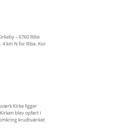
Kirkeby – 6760 Ribe
. 4 km N for Ribe. Kor
sværk Kirke ligger
Kirken blev opført i
m omkring krudtværket