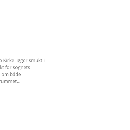
Kirke ligger smukt i
t for sognets
me om både
rkerummet…