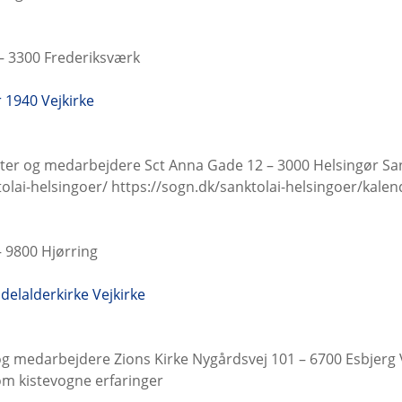
– 3300 Frederiksværk
er 1940
Vejkirke
ster og medarbejdere Sct Anna Gade 12 – 3000 Helsingør Sa
olai-helsingoer/ https://sogn.dk/sanktolai-helsingoer/kalen
 9800 Hjørring
delalderkirke
Vejkirke
og medarbejdere Zions Kirke Nygårdsvej 101 – 6700 Esbjerg
m kistevogne erfaringer