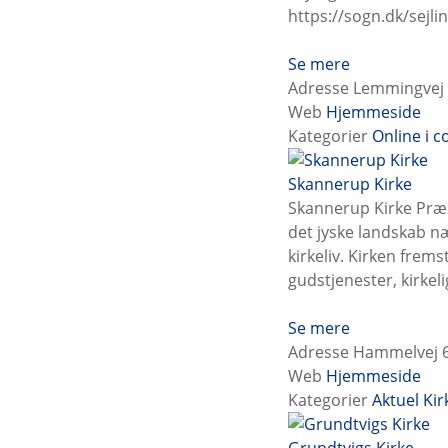
https://sogn.dk/sejli
Se mere
Adresse
Lemmingvej 9
Web
Hjemmeside
Kategorier
Online i 
Skannerup Kirke
Skannerup Kirke Præs
det jyske landskab n
kirkeliv. Kirken fre
gudstjenester, kirke
Se mere
Adresse
Hammelvej 6
Web
Hjemmeside
Kategorier
Aktuel
Kir