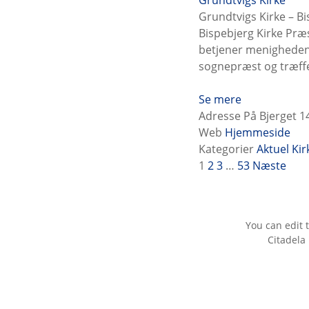
Grundtvigs Kirke
Grundtvigs Kirke – B
Bispebjerg Kirke Præ
betjener menigheden.
sognepræst og træffes
Se mere
Adresse
På Bjerget 
Web
Hjemmeside
Kategorier
Aktuel
Kir
I
1
2
3
…
53
Næste
n
d
You can edit 
l
Citadela
æ
g