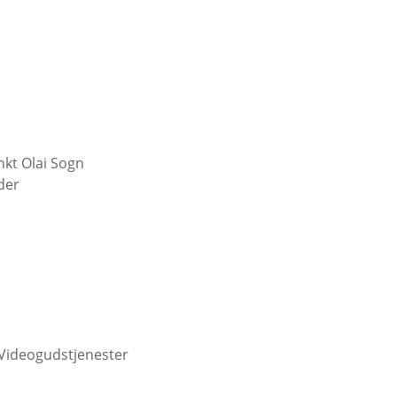
nkt Olai Sogn
der
 Videogudstjenester