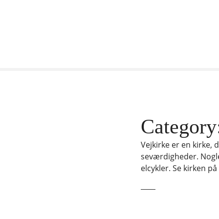
F
o
r
t
s
æ
t
t
i
l
Category
i
n
Vejkirke er en kirke,
d
seværdigheder. Nogle 
h
elcykler. Se kirken p
o
l
d