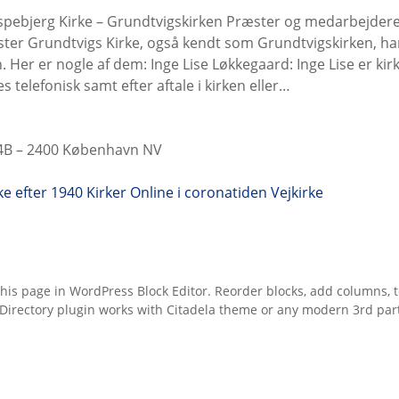
ispebjerg Kirke – Grundtvigskirken Præster og medarbejdere
ster Grundtvigs Kirke, også kendt som Grundtvigskirken, har
 Her er nogle af dem: Inge Lise Løkkegaard: Inge Lise er ki
 telefonisk samt efter aftale i kirken eller…
14B – 2400 København NV
ke efter 1940
Kirker
Online i coronatiden
Vejkirke
this page in WordPress Block Editor. Reorder blocks, add columns, t
 Directory plugin works with Citadela theme or any modern 3rd par