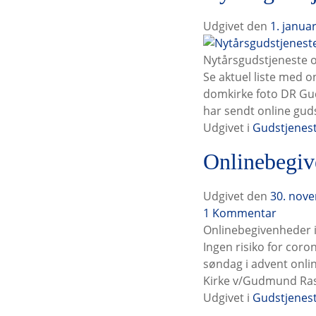
k
o
Udgivet den
1. janua
n
g
Nytårsgudstjeneste on
e
Se aktuel liste med 
r
domkirke foto DR Gud
o
har sendt online guds
n
Udgivet i
Gudstjenes
l
Onlinebegiv
i
n
e
Udgivet den
30. nov
t
O
1
Kommentar
i
n
Onlinebegivenheder i 
l
l
Ingen risiko for coro
i
søndag i advent onlin
n
Kirke v/Gudmund Ra
e
Udgivet i
Gudstjenes
b