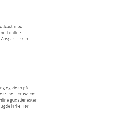
 podcast med
 med online
 A Ansgarskirken i
ing og video på
der ind i Jerusalem
nline gudstjenester.
ugde kirke Hør