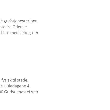
le gudstjenester her.
este fra Odense
iste med kirker, der
ysisk til stede.
e i juledagene 4.
9:00 Gudstjenestei Vær