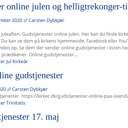
r online julen og helligtrekonger-t
ember 2020
af
Carsten Dybkjær
juleaften. Gudstjenester online julen. Her kan du finde kirk
. Du kan se dem på kirkens hjemmeside, Facebook eller Yo
video op. Se dem der sender online gudstjenester i listen he
 prædikener. Online gudstjenester…
ter
Jul
Kirkeår
line gudstjenester
020
af
Carsten Dybkjær
stjenester. https://kirker.dk/gudstjenester-online-paa-soend
ter
Trinitatis
jenester 17. maj