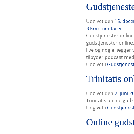
Gudstjeneste
e
g
i
Udgivet den
15. dec
v
G
3
Kommentarer
e
u
Gudstjenester online 
n
d
gudstjenester online
h
s
live og nogle lægger 
e
t
tilbyder podcast med
d
j
Udgivet i
Gudstjenes
e
e
Trinitatis on
r
n
a
e
d
s
Udgivet den
2. juni 2
v
t
Trinitatis online gud
e
e
Udgivet i
Gudstjenes
n
r
Online gudst
t
o
2
n