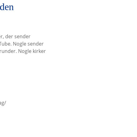
iden
er, der sender
uTube. Nogle sender
runder. Nogle kirker
ag/