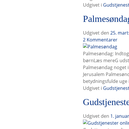
e
ø
Udgivet i
Gudstjenes
p
n
Palmesønda
å
d
s
a
ø
g
Udgivet den
25. mart
n
o
P
2
Kommentarer
d
n
a
a
l
l
Palmesøndag: Indtoge
g
i
m
børnLæs mereG udstj
t
n
e
Palmesøndag noget i 
i
e
s
Jerusalem Palmesønd
l
g
ø
betydningsfulde uge i
u
n
Udgivet i
Gudstjenes
d
d
Gudstjeneste
s
a
t
g
j
t
Udgivet den
1. janua
e
i