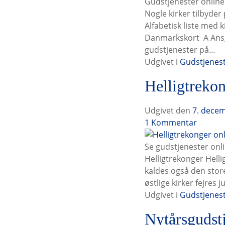
n
l
Gudstjenester online
e
Nogle kirker tilbyd
s
Alfabetisk liste med 
t
Danmarkskort ⁠⁠⁠⁠⁠⁠⁠⁠ 
e
gudstjenester på…
t
Udgivet i
Gudstjenes
i
Helligtrekon
l
Udgivet den
7. dece
H
1
Kommentar
e
l
Se gudstjenester onl
l
Helligtrekonger Helli
i
kaldes også den stor
g
østlige kirker fejres
t
Udgivet i
Gudstjenes
r
Nytårsgudstj
e