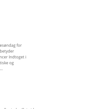
mesøndag for
 betyder
cer Indtoget i
iske og
e…