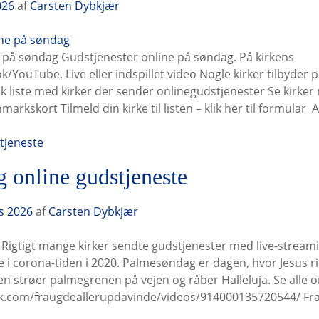
026
af
Carsten Dybkjær
 på søndag Gudstjenester online på søndag. På kirkens
YouTube. Live eller indspillet video Nogle kirker tilbyder
k liste med kirker der sender onlinegudstjenester Se kirker
kskort Tilmeld din kirke til listen – klik her til formular ⁠⁠⁠⁠⁠⁠⁠
tjeneste
 online gudstjeneste
s 2026
af
Carsten Dybkjær
Rigtigt mange kirker sendte gudstjenester med live-stream
i corona-tiden i 2020. Palmesøndag er dagen, hvor Jesus ri
en strøer palmegrenen på vejen og råber Halleluja. Se alle o
k.com/fraugdeallerupdavinde/videos/914000135720544/ Fra