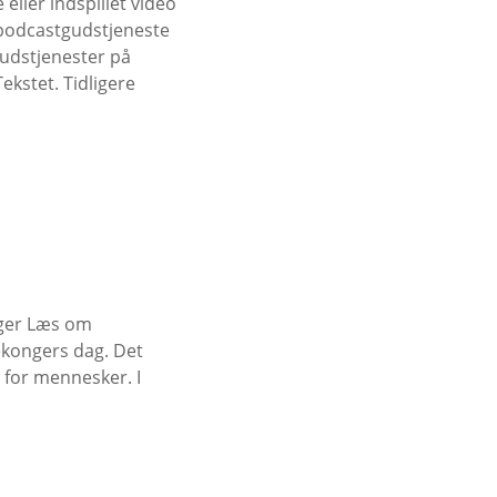
ller indspillet video
 podcastgudstjeneste
gudstjenester på
Tekstet. Tidligere
nger Læs om
rekongers dag. Det
 for mennesker. I