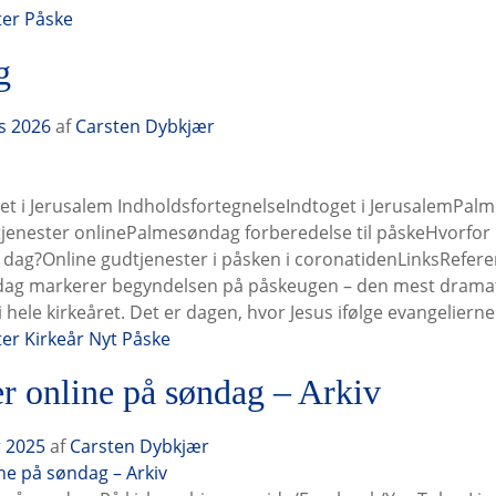
ter
Påske
g
s 2026
af
Carsten Dybkjær
t i Jerusalem IndholdsfortegnelseIndtoget i JerusalemPal
enester onlinePalmesøndag forberedelse til påskeHvorfor
dag?Online gudtjenester i påsken i coronatidenLinksReferen
ag markerer begyndelsen på påskeugen – den mest dramat
 hele kirkeåret. Det er dagen, hvor Jesus ifølge evangeliern
ter
Kirkeår
Nyt
Påske
r online på søndag – Arkiv
r 2025
af
Carsten Dybkjær