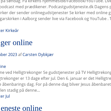
 på søndag. På kirkens hjemmeside/Facebook/YouTube. Live e
er podcast med prædikener. Podcastgudstjeneste.dk Dagens
kirker der sender onlinegudstjenester Se kirker med online 
A Ansgarskirken i Aalborg sender live via Facebook og YouTube . 
ter
Kirkeår
ger online
mber 2023
af
Carsten Dybkjær
ine ved Helligtrekonger Se gudstjenester på TV Helligtreko
gtrekonger er 13 dage efter jul. Den 6. januar er det Helligt
e åbenbarings dag. For på denne dag bliver Jesus åbenbaret
 julen stadig på denne…
ter
Jul
eneste online