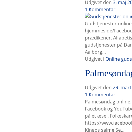
Udgivet den
3. maj 2
G
1
Kommentar
u
d
Gudstjenester online
s
hjemmeside/Facebook/
t
prædikener. Alfabetis
j
gudstjenester på Danmar
e
Aalborg…
n
Udgivet i
Online guds
e
Palmesøndag
s
t
e
Udgivet den
29. mart
r
P
1
Kommentar
o
a
Palmesøndag online. 
n
l
Facebook og YouTube 
l
m
på et æsel. Folkeskar
i
e
https://www.faceboo
n
s
Kingos salme Se…