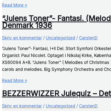
Nu
Read More »
By
ringer
DJ
“Julens Toner”- Fantasi. (Melod
alle
Tony
Denmark 1936
klokker
Holm
mod
Skriv en kommentar
/
Uncategorized
/
CarstenD
sky
“Julens Toner”- Fantasi, I+II Del. Stort Symfoni Orkest
Organist: Paul Nicolet. Optaget i Nikolaj Kirke, Køb
XS60094 A+B. “Julens Toner” ( Melodies of Christmas )
carols and melodies. Big Symphony Orchestra and Choi
“Julens
Read More »
Toner”-
BEZZERWIZZER Julequiz – Det
Fantasi.
(Melodies
Skriv en kommentar
/
Uncategorized
/
CarstenD
of