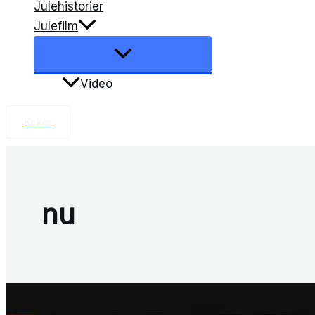
Julehistorier
Julefilm
Video
Kirker
nu