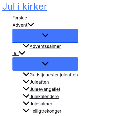
Jul i kirker
Gå
til
Forside
indholdet
Advent
Adventssalmer
Jul
Gudstjenester juleaften
Juleaften
Juleevangeliet
Julekalendere
Julesalmer
Helligtrekonger