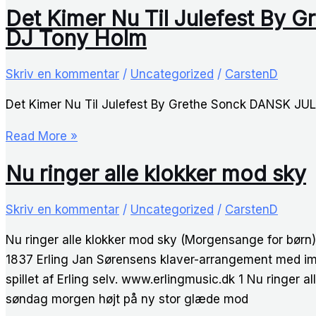
Det Kimer Nu Til Julefest By
DJ Tony Holm
Skriv en kommentar
/
Uncategorized
/
CarstenD
Det Kimer Nu Til Julefest By Grethe Sonck DANSK JU
Det
Read More »
Kimer
Nu ringer alle klokker mod sky
Nu
Til
Skriv en kommentar
/
Uncategorized
/
CarstenD
Julefest
By
Nu ringer alle klokker mod sky (Morgensange for børn
Grethe
1837 Erling Jan Sørensens klaver-arrangement med impro
Sonck
spillet af Erling selv. www.erlingmusic.dk 1 Nu ringer al
DANSK
søndag morgen højt på ny stor glæde mod
JUL