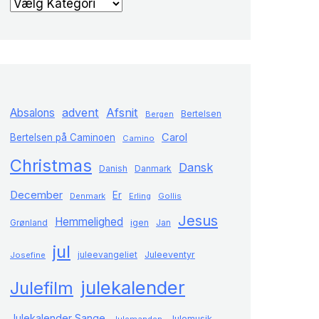
advent
Afsnit
Absalons
Bertelsen
Bergen
Carol
Bertelsen på Caminoen
Camino
Christmas
Dansk
Danish
Danmark
December
Er
Denmark
Erling
Gollis
Jesus
Hemmelighed
Grønland
igen
Jan
jul
juleevangeliet
Juleeventyr
Josefine
julekalender
Julefilm
Julekalender Sange
Julemusik