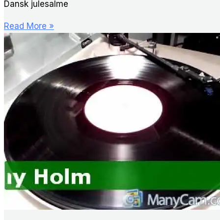
Dansk julesalme
Nu
Read More »
tænder
vi
et
lys
i
kveld