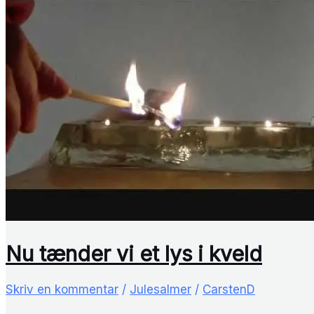
Nu tænder vi et lys i kveld
Skriv en kommentar
/
Julesalmer
/
CarstenD