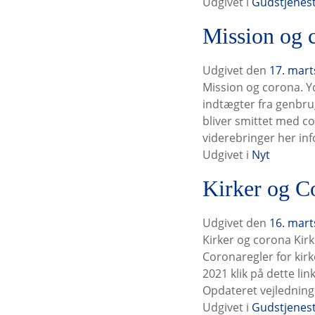
2
Udgivet i
Gudstjenes
0
Mission og 
2
1
t
Udgivet den
17. mart
i
Mission og corona. Y
l
indtægter fra genbru
bliver smittet med co
viderebringer her inf
Udgivet i
Nyt
Kirker og C
Udgivet den
16. mart
Kirker og corona Kirk
Coronaregler for kir
2021 klik på dette li
Opdateret vejledning 
Udgivet i
Gudstjenes