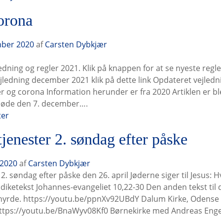
orona
mber 2020
af
Carsten Dybkjær
edning og regler 2021. Klik på knappen for at se nyeste regl
jledning december 2021 klik på dette link Opdateret vejledn
er og corona Information herunder er fra 2020 Artiklen er bl
møde den 7. december….
ter
jenester 2. søndag efter påske
 2020
af
Carsten Dybkjær
. søndag efter påske den 26. april Jøderne siger til Jesus: Hv
ædiketekst Johannes-evangeliet 10,22-30 Den anden tekst ti
hyrde. https://youtu.be/ppnXv92UBdY Dalum Kirke, Odense 
ttps://youtu.be/BnaWyv08Kf0 Børnekirke med Andreas Eng