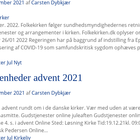
ember 2021
af
Carsten Dybkjær
ker. 2022. Folkekirken følger sundhedsmyndighedernes retnin
jenester og arrangementer i kirken. Folkekirken.dk oplyser 
r 26/01 2022 Regeringen har på baggrund af indstilling fr
risering af COVID-19 som samfundskritisk sygdom ophæves pa
ter
Jul
Nyt
enheder advent 2021
ember 2021
af
Carsten Dybkjær
advent rundt om i de danske kirker. Vær med uden at være f
nasmitte. Gudstjenester online juleaften Gudstjenester onlin
e 4. s. i advent Online Sted: Løsning Kirke Tid:19.12.21kl. 0
sk Pedersen Online…
ter
Jul
Kirkeliv