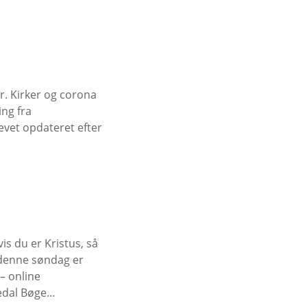
er. Kirker og corona
ing fra
evet opdateret efter
is du er Kristus, så
l denne søndag er
– online
edal Bøge…