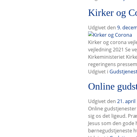
k
b
Kirker og C
e
e
r
g
t
i
Udgivet den
9. dece
i
v
l
e
Kirker og corona vejl
n
vejledning 2021 Se ve
h
Kirkeministeriet Kirk
e
regeringens presse
d
Udgivet i
Gudstjenes
e
Online gudst
r
a
d
Udgivet den
21. april
v
Online gudstjenester 2
e
sig os det ligeud. Pr
n
Jesus som den gode 
t
børnegudstjeneste h