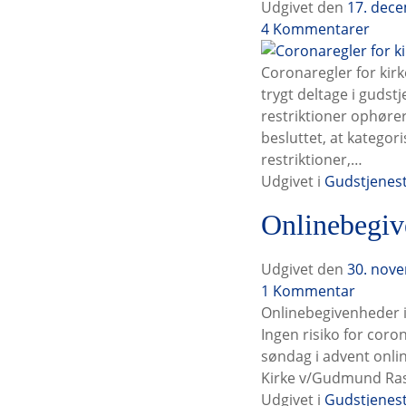
Udgivet den
17. dec
C
4
Kommentarer
o
r
Coronaregler for kir
o
trygt deltage i gudst
n
restriktioner ophøre
a
besluttet, at katego
r
restriktioner,…
e
Udgivet i
Gudstjenes
g
Onlinebegiv
l
e
r
Udgivet den
30. nov
f
O
1
Kommentar
o
n
Onlinebegivenheder i 
r
l
Ingen risiko for coro
k
i
søndag i advent onlin
i
n
Kirke v/Gudmund Ra
r
e
Udgivet i
Gudstjenes