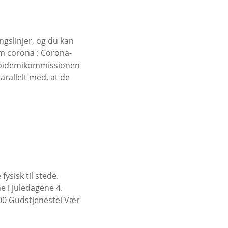
gslinjer, og du kan
om corona : Corona-
a Epidemikommissionen
rallelt med, at de
ysisk til stede.
e i juledagene 4.
9:00 Gudstjenestei Vær