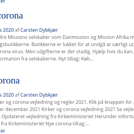
ter
corona
s 2020
af
Carsten Dybkjær
dre Missions selskaber som Danmission og Mission Afrika mis
gsbutikkerne. Butikkerne er lukket for at undgå at særligt 
rona virus. Men udgifterne er der stadig. Hjælp hvis du kan.
ormation fra selskaberne. Nyt tiltag: Køb…
orona
s 2020
af
Carsten Dybkjær
er og corona vejledning og regler 2021. Klik på knappen for 
ker december 2021 Kirker og corona vejledning 2021 Se vej
nk Opdateret vejledning fra Kirkeministeriet Herunder inform
fra Kirkeministeriet Nye corona-tiltag:…
ter