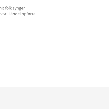
it folk synger
 hvor Händel opførte