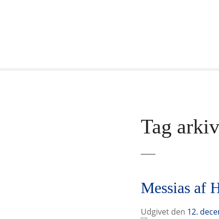
F
o
r
t
s
æ
t
t
i
l
Tag arkiv
i
n
d
h
o
l
Messias af 
d
Udgivet den
12. dec