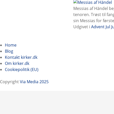
Messias af Händel be
tenoren. Trøst til fa
sin Messias for først
Udgivet i
Advent
Jul
J
I
n
Home
Blog
d
Kontakt kirker.dk
Om kirker.dk
l
Cookiepolitik (EU)
æ
Copyright
Via Media 2025
g
n
a