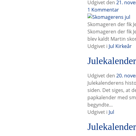
Udgivet den
21. nov
S
1
Kommentar
k
o
Skomageren der fik J
m
Skomageren der fik Je
a
blev kaldt Martin sko
g
Udgivet i
Jul
Kirkeår
e
Julekalender
r
e
n
Udgivet den
20. nov
s
Julekalenderens histo
j
siden. Det siges, at 
u
papkalender med små 
l
begyndte…
t
Udgivet i
Jul
i
Julekalende
l