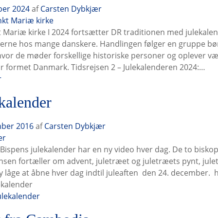
ber 2024
af
Carsten Dybkjær
 Mariæ kirke I 2024 fortsætter DR traditionen med julekalen
erne hos mange danskere. Handlingen følger en gruppe bør
vor de møder forskellige historiske personer og oplever væ
r formet Danmark. Tidsrejsen 2 – Julekalenderen 2024:…
r
kalender
mber 2016
af
Carsten Dybkjær
 Bispens julekalender har en ny video hver dag. De to bisko
sen fortæller om advent, juletræet og juletræets pynt, julet
y låge at åbne hver dag indtil juleaften den 24. december. 
ekalender
ulekalender