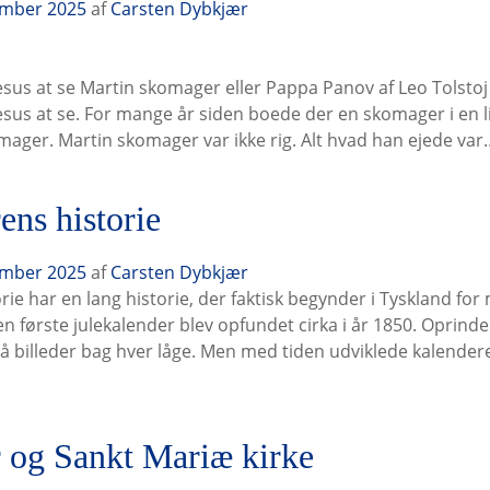
ember 2025
af
Carsten Dybkjær
esus at se Martin skomager eller Pappa Panov af Leo Tolsto
sus at se. For mange år siden boede der en skomager i en li
mager. Martin skomager var ikke rig. Alt hvad han ejede var
ens historie
ember 2025
af
Carsten Dybkjær
rie har en lang historie, der faktisk begynder i Tyskland fo
den første julekalender blev opfundet cirka i år 1850. Oprinde
billeder bag hver låge. Men med tiden udviklede kalendere
r og Sankt Mariæ kirke