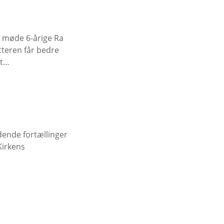
u møde 6-årige Ra
tteren får bedre
et…
ende fortællinger
Kirkens