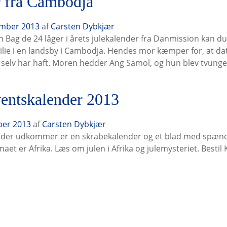
r fra Cambodja
ember 2013
af
Carsten Dybkjær
n Bag de 24 låger i årets julekalender fra Danmission kan d
lie i en landsby i Cambodja. Hendes mor kæmper for, at da
selv har haft. Moren hedder Ang Samol, og hun blev tvung
entskalender 2013
ber 2013
af
Carsten Dybkjær
nder udkommer er en skrabekalender og et blad med spænd
aet er Afrika. Læs om julen i Afrika og julemysteriet. Bestil 