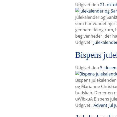
Udgivet den
21. okto
Julekalender og Sankt
som har vundet hjert
gennem tid og rum, h
begivenheder, der ha
Udgivet i
Julekalende
Bispens jule
Udgivet den
3. dece
Bispens julekalender
og Marianne Christian
budskab. Der er en n
uWIbxuA Bispens jul
Udgivet i
Advent
Jul
J