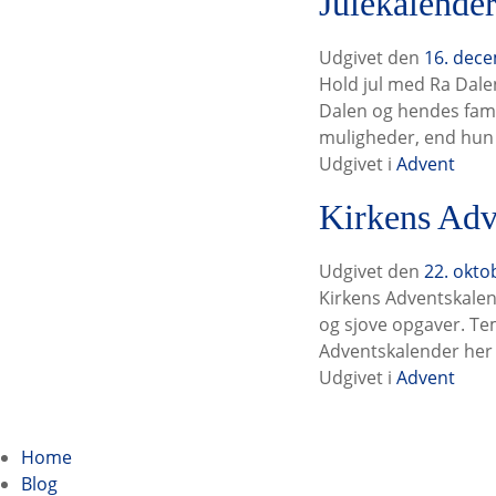
Julekalende
Udgivet den
16. dec
Hold jul med Ra Dale
Dalen og hendes fami
muligheder, end hun 
Udgivet i
Advent
Kirkens Adv
Udgivet den
22. okto
Kirkens Adventskale
og sjove opgaver. Tem
Adventskalender her
Udgivet i
Advent
I
n
Home
Blog