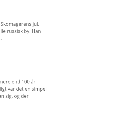
j Skomagerens jul.
lle russisk by. Han
…
r mere end 100 år
ligt var det en simpel
n sig, og der