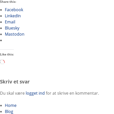
Share this:
Facebook
LinkedIn
Email
Bluesky
Mastodon
Like this:
L
o
a
d
Skriv et svar
i
n
Du skal være
logget ind
for at skrive en kommentar.
g
…
Home
Blog