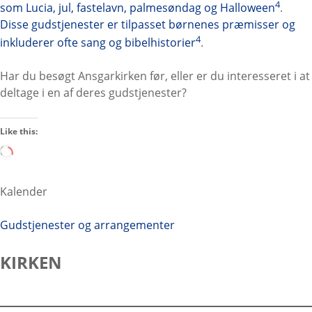
4
som Lucia, jul, fastelavn, palmesøndag og Halloween
.
Disse gudstjenester er tilpasset børnenes præmisser og
4
inkluderer ofte sang og bibelhistorier
.
Har du besøgt Ansgarkirken før, eller er du interesseret i at
deltage i en af deres gudstjenester?
Like this:
L
o
a
Kalender
d
i
Gudstjenester og arrangementer
n
g
KIRKEN
…