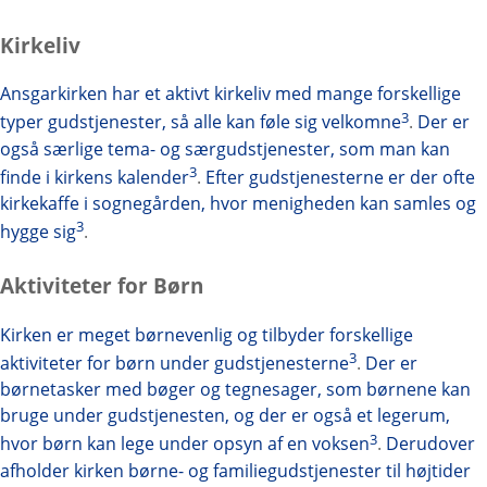
Kirkeliv
Ansgarkirken har et aktivt kirkeliv med mange forskellige
3
typer gudstjenester, så alle kan føle sig velkomne
.
Der er
også særlige tema- og særgudstjenester, som man kan
3
finde i kirkens kalender
.
Efter gudstjenesterne er der ofte
kirkekaffe i sognegården, hvor menigheden kan samles og
3
hygge sig
.
Aktiviteter for Børn
Kirken er meget børnevenlig og tilbyder forskellige
3
aktiviteter for børn under gudstjenesterne
.
Der er
børnetasker med bøger og tegnesager, som børnene kan
bruge under gudstjenesten, og der er også et legerum,
3
hvor børn kan lege under opsyn af en voksen
.
Derudover
afholder kirken børne- og familiegudstjenester til højtider