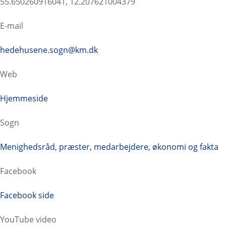
55.650260916041, 12.207621004379
E-mail
hedehusene.sogn@km.dk
Web
Hjemmeside
Sogn
Menighedsråd, præster, medarbejdere, økonomi og fakta
Facebook
Facebook side
YouTube video