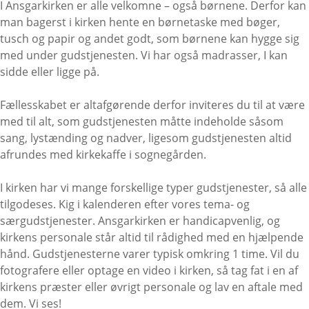
I Ansgarkirken er alle velkomne – også børnene. Derfor kan
man bagerst i kirken hente en børnetaske med bøger,
tusch og papir og andet godt, som børnene kan hygge sig
med under gudstjenesten. Vi har også madrasser, I kan
sidde eller ligge på.
Fællesskabet er altafgørende derfor inviteres du til at være
med til alt, som gudstjenesten måtte indeholde såsom
sang, lystænding og nadver, ligesom gudstjenesten altid
afrundes med kirkekaffe i sognegården.
I kirken har vi mange forskellige typer gudstjenester, så alle
tilgodeses. Kig i kalenderen efter vores tema- og
særgudstjenester. Ansgarkirken er handicapvenlig, og
kirkens personale står altid til rådighed med en hjælpende
hånd. Gudstjenesterne varer typisk omkring 1 time. Vil du
fotografere eller optage en video i kirken, så tag fat i en af
kirkens præster eller øvrigt personale og lav en aftale med
dem. Vi ses!