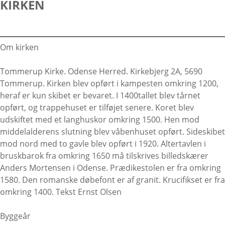
KIRKEN
…
Om kirken
Tommerup Kirke. Odense Herred. Kirkebjerg 2A, 5690
Tommerup. Kirken blev opført i kampesten omkring 1200,
heraf er kun skibet er bevaret. I 1400tallet blev tårnet
opført, og trappehuset er tilføjet senere. Koret blev
udskiftet med et langhuskor omkring 1500. Hen mod
middelalderens slutning blev våbenhuset opført. Sideskibet
mod nord med to gavle blev opført i 1920. Altertavlen i
bruskbarok fra omkring 1650 må tilskrives billedskærer
Anders Mortensen i Odense. Prædikestolen er fra omkring
1580. Den romanske døbefont er af granit. Krucifikset er fra
omkring 1400. Tekst Ernst Olsen
Byggeår