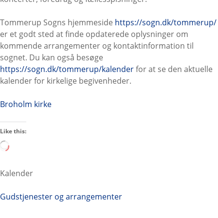
Tommerup Sogns hjemmeside
https://sogn.dk/tommerup/
er et godt sted at finde opdaterede oplysninger om
kommende arrangementer og kontaktinformation til
sognet. Du kan også besøge
https://sogn.dk/tommerup/kalender
for at se den aktuelle
kalender for kirkelige begivenheder.
Broholm kirke
Like this:
L
o
a
Kalender
d
i
Gudstjenester og arrangementer
n
g