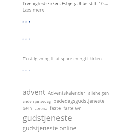
Treenighedskirken, Esbjerg, Ribe stift. 10.…
r
:
Læs mere
g
G
u
u
d
d
s
s
t
t
j
j
e
e
Få rådgivning til at spare energi i kirken
n
n
e
e
s
s
t
t
e
advent
e
Adventskalender
allehelgen
p
i
bededagsgudstjeneste
å
anden pinsedag
r
T
faste
børn
fastelavn
corona
a
V
gudstjeneste
d
i
gudstjeneste online
o