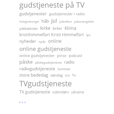
gudstjeneste på TV
2
0
gudstjenester
gudstjenester i radio
2
jul
håb
juleaften
juleevangeliet
helligtrekonger
6
kirke
klima
kirker
julekalender
kristihimmelfart Kristi Himmelfart
lys
online
nyheder
nytår
online gudstjeneste
online gudstjenester
pinse
podcast
påske
radio
påskegudstjeneste
radiogudstjeneste
Sommer
store bededag
søndag
tro
TV
TVgudstjeneste
TV gudstjeneste
udendørs
ukraine