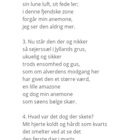
sin lune luft, sit fede ler;
i denne fjendske zone
forgår min anemone,
jeg ser den aldrig mer.
3. Nu står den der og nikker
så sejerssæl i Jyllands grus,
ukuelig og sikker
trods ensomhed og gus,
som om alverdens modgang her
har givet den et større værd,
en lille amazone
og dog min anemone
som søens bølge skær.
4. Hvad var det dog der skete?
Mit hjerte koldt og hårdt som kvarts
det smelter ved at se det
den første dag i marts.