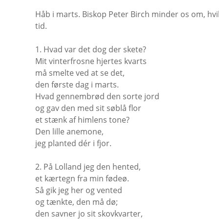
Håb i marts. Biskop Peter Birch minder os om, hvi
tid.
1. Hvad var det dog der skete?
Mit vinterfrosne hjertes kvarts
må smelte ved at se det,
den første dag i marts.
Hvad gennembrød den sorte jord
og gav den med sit søblå flor
et stænk af himlens tone?
Den lille anemone,
jeg planted dér i fjor.
2. På Lolland jeg den hented,
et kærtegn fra min fødeø.
Så gik jeg her og vented
og tænkte, den må dø;
den savner jo sit skovkvarter,