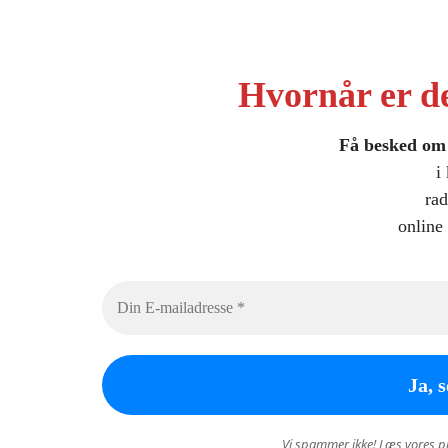
Hvornår er de
Få besked om 
i
rad
online
Vi spammer ikke! Læs vores pri