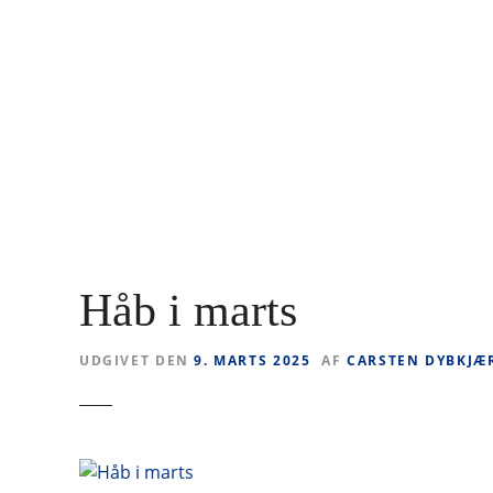
F
o
r
t
s
æ
t
t
i
l
i
Håb i marts
n
d
h
UDGIVET DEN
9. MARTS 2025
AF
CARSTEN DYBKJÆ
o
l
d