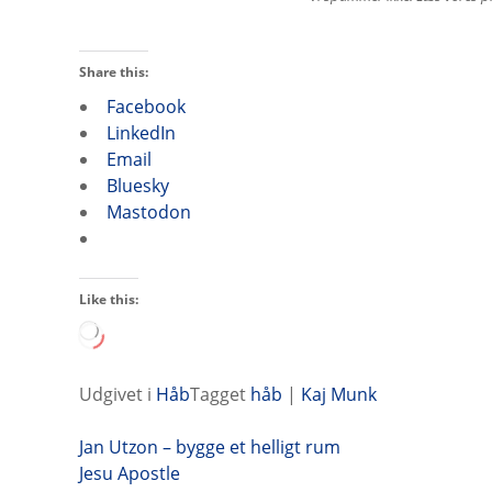
Share this:
Facebook
LinkedIn
Email
Bluesky
Mastodon
Like this:
L
o
a
Udgivet i
Håb
Tagget
håb
|
Kaj Munk
d
i
I
Jan Utzon – bygge et helligt rum
n
Jesu Apostle
g