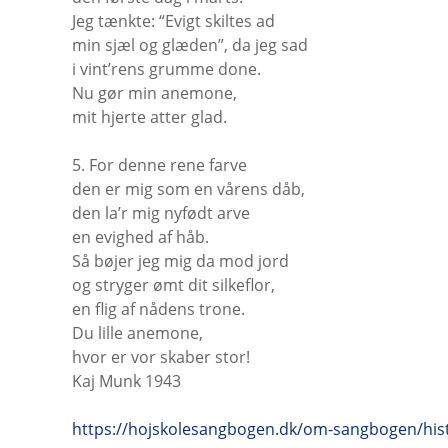
Jeg tænkte: “Evigt skiltes ad
min sjæl og glæden”, da jeg sad
i vint’rens grumme done.
Nu gør min anemone,
mit hjerte atter glad.
5. For denne rene farve
den er mig som en vårens dåb,
den la’r mig nyfødt arve
en evighed af håb.
Så bøjer jeg mig da mod jord
og stryger ømt dit silkeflor,
en flig af nådens trone.
Du lille anemone,
hvor er vor skaber stor!
Kaj Munk 1943
https://hojskolesangbogen.dk/om-sangbogen/hi