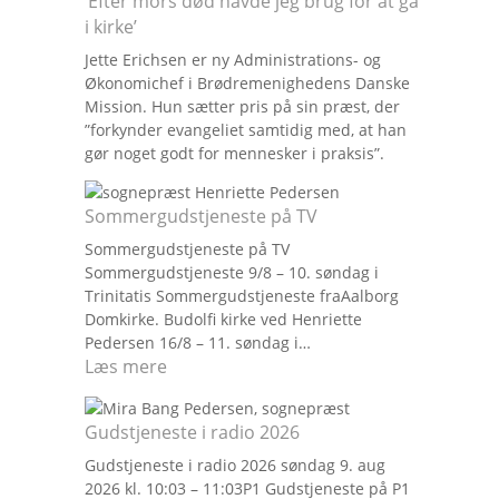
’Efter mors død havde jeg brug for at gå
i kirke’
Jette Erichsen er ny Administrations- og
Økonomichef i Brødremenighedens Danske
Mission. Hun sætter pris på sin præst, der
”forkynder evangeliet samtidig med, at han
gør noget godt for mennesker i praksis”.
Sommergudstjeneste på TV
Sommergudstjeneste på TV
Sommergudstjeneste 9/8 – 10. søndag i
Trinitatis Sommergudstjeneste fraAalborg
Domkirke. Budolfi kirke ved Henriette
Pedersen 16/8 – 11. søndag i…
:
Læs mere
S
o
Gudstjeneste i radio 2026
m
Gudstjeneste i radio 2026 søndag 9. aug
m
2026 kl. 10:03 – 11:03P1 Gudstjeneste på P1
e