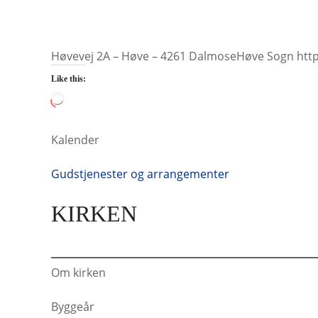
Høvevej 2A – Høve – 4261 DalmoseHøve Sogn http
Like this:
L
o
a
Kalender
d
i
Gudstjenester og arrangementer
n
g
KIRKEN
…
Om kirken
Byggeår