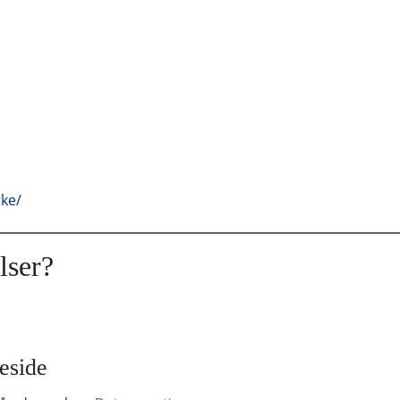
ke/
lser?
eside