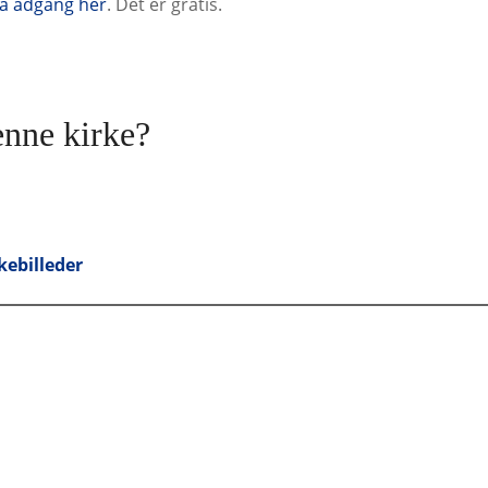
å adgang her
. Det er gratis.
enne kirke?
kebilleder