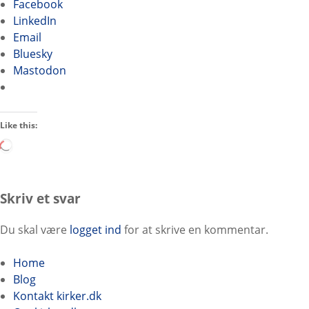
Facebook
LinkedIn
Email
Bluesky
Mastodon
Like this:
L
o
a
d
Skriv et svar
i
n
Du skal være
logget ind
for at skrive en kommentar.
g
…
Home
Blog
Kontakt kirker.dk