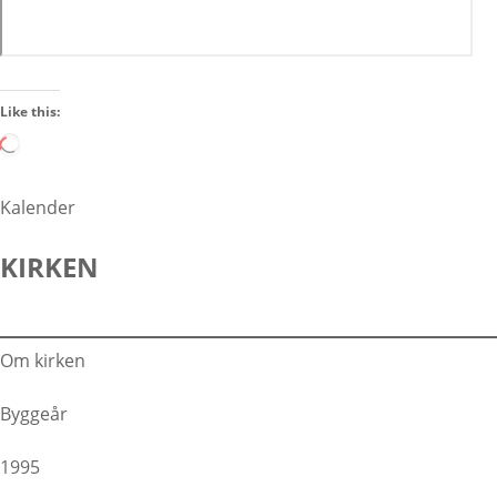
Like this:
L
o
a
Kalender
d
i
KIRKEN
n
g
…
Om kirken
Byggeår
1995