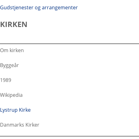
i
Gudstjenester og arrangementer
n
g
KIRKEN
…
Om kirken
Byggeår
1989
Wikipedia
Lystrup Kirke
Danmarks Kirker