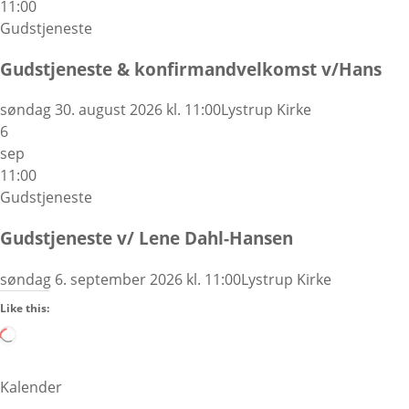
11:00
Gudstjeneste
Gudstjeneste & konfirmandvelkomst v/Hans
søndag 30. august 2026 kl. 11:00
Lystrup Kirke
6
sep
11:00
Gudstjeneste
Gudstjeneste v/ Lene Dahl-Hansen
søndag 6. september 2026 kl. 11:00
Lystrup Kirke
Like this:
L
o
a
Kalender
d