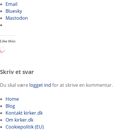
Email
Bluesky
Mastodon
Like this:
L
o
a
d
Skriv et svar
i
n
Du skal være
logget ind
for at skrive en kommentar.
g
…
Home
Blog
Kontakt kirker.dk
Om kirker.dk
Cookiepolitik (EU)