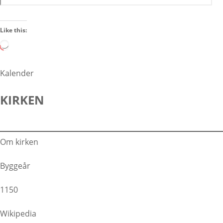
Like this:
L
o
a
Kalender
d
i
KIRKEN
n
g
…
Om kirken
Byggeår
1150
Wikipedia